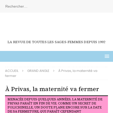
LA REVUE DE TOUTES LES SAGES-FEMMES DEPUIS 1992
ACCUEIL
GRAND ANGLE
À Privas, la maternité va
fermer
À Privas, la maternité va fermer
MENACÉE DEPUIS QUELQUES ANNÉES, LA MATERNITÉ DE
PRIVAS PARAÎT EN FIN DE VIE. COMME UN SECRET DE
POLICHINELLE, UN DOUTE PLANE ENCORE SUR LA DATE
DE SA FERMETURE, QUI PARAÎT CEPENDANT