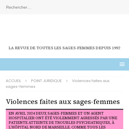
LA REVUE DE TOUTES LES SAGES-FEMMES DEPUIS 1992
ACCUEIL
POINT JURIDIQUE
Violences faites aux
sages-femmes
Violences faites aux sages-femmes
EN AVRIL 2024 DEUX SAGES-FEMMES ET UN AGENT
HOSPITALIER ONT ÉTÉ VIOLEMMENT AGRESSÉS PAR UNE
PATIENTE ATTEINTE DE TROUBLES PSYCHIATRIQUES, À
L’HÔPITAL NORD DE MARSEILLE. COMME TOUS LES