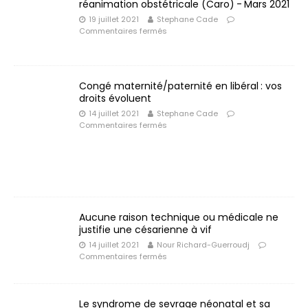
réanimation obstétricale (Caro) - Mars 2021
19 juillet 2021
Stephane Cade
Commentaires fermés
Congé maternité/paternité en libéral : vos
droits évoluent
14 juillet 2021
Stephane Cade
Commentaires fermés
Aucune raison technique ou médicale ne
justifie une césarienne à vif
14 juillet 2021
Nour Richard-Guerroudj
Commentaires fermés
Le syndrome de sevrage néonatal et sa