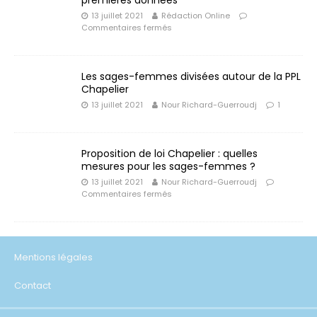
13 juillet 2021
Rédaction Online
Commentaires fermés
Les sages-femmes divisées autour de la PPL
Chapelier
13 juillet 2021
Nour Richard-Guerroudj
1
Proposition de loi Chapelier : quelles
mesures pour les sages-femmes ?
13 juillet 2021
Nour Richard-Guerroudj
Commentaires fermés
Mentions légales
Contact