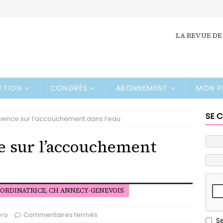
LA REVUE DE
IPTION
CONGRÈS
ABONNEMENT
MON P
SE 
rience sur l’accouchement dans l’eau
e sur l’accouchement
OORDINATRICE, CH ANNECY-GENEVOIS
pro
Commentaires fermés
S